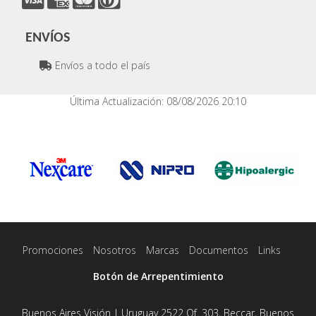
ENVÍOS
Envíos a todo el país
Última Actualización: 08/08/2026 20:10
Promociones
Nosotros
Marcas
Documentos
Links
Botón de Arrepentimiento
Buenos Aires Visión | Uruguay 2522 Of. 303, Beccar, Buenos