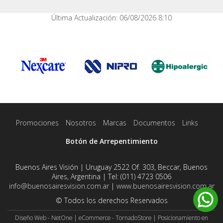
Última Actualización: 06/08/2026 8:10
Promociones
Nosotros
Marcas
Documentos
Links
Botón de Arrepentimiento
Buenos Aires Visión | Uruguay 2522 Of. 303, Beccar, Buenos
Aires, Argentina | Tel:
(011) 4723 0506
info@buenosairesvision.com.ar
|
www.buenosairesvision.com.ar
© Todos los derechos Reservados
Diseño Web - NetOne
|
eCommerce - TornadoStore
|
Posicionamiento en