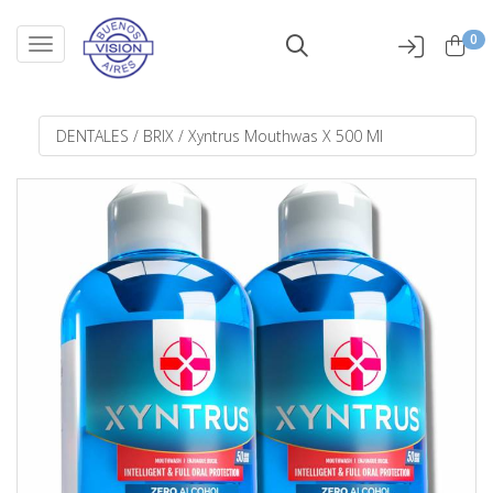
0
Toggle navigation
DENTALES
/
BRIX
/
Xyntrus Mouthwas X 500 Ml